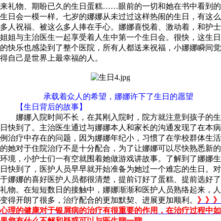
来礼物、期盼已久的生日蛋糕……眼前的一切和她在书中看到的
生日会一模一样。七岁的娜娜从未过过这样热闹的生日，有这么
多人祝福、被这么多人捧在手心。娜娜喜悦着、激动着，和护士
姐姐与主治医生一起享受着人生中第一个生日会。很快，这生日
的快乐也感染到了整个医院，所有人都送来祝福，小娜娜瞬间觉
得自己是世界上最幸福的人。
承载着众人的希望，娜娜许下了生日的愿望
【生日背后的故事】
娜娜入院时间不长，在其刚入院时，院方就注意到孩子的生
日快到了。主治医生通过与娜娜本人和家长的沟通发现了在本病
例治疗中存在的问题，因为娜娜年纪小，习惯了在学校群体生活
的她对于住院治疗不是十分配合，为了让娜娜可以尽快熟悉新的
环境，小护士们一有空就围着她做游戏讲故事。了解到了娜娜生
日快到了，医护人员早早就开始准备为她过一个难忘的生日。对
于娜娜的喜好医护人员都很清楚，提前订好了蛋糕、提前选好了
礼物。在短短数日的接触中，娜娜渐渐和医护人员熟络起来，人
变得开朗了很多，治疗配合的更加默契、进展更加顺利。
》》》
心理的健康对于银屑病的治疗有很重要的作用，在治疗过程中如
果您有什么不解和疑惑可以与医生聊一聊