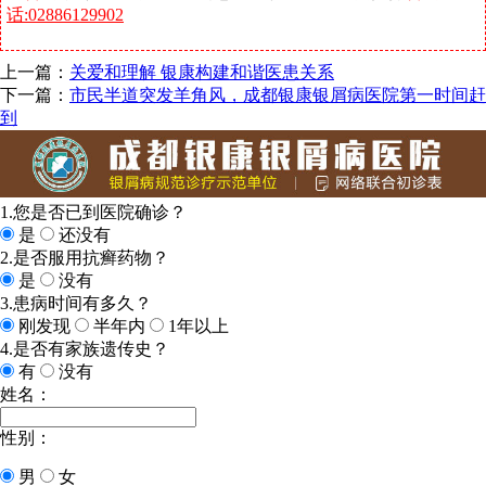
话:02886129902
上一篇：
关爱和理解 银康构建和谐医患关系
下一篇：
市民半道突发羊角风，成都银康银屑病医院第一时间赶
到
1.您是否已到医院确诊？
是
还没有
2.是否服用抗癣药物？
是
没有
3.患病时间有多久？
刚发现
半年内
1年以上
4.是否有家族遗传史？
有
没有
姓名：
性别：
男
女