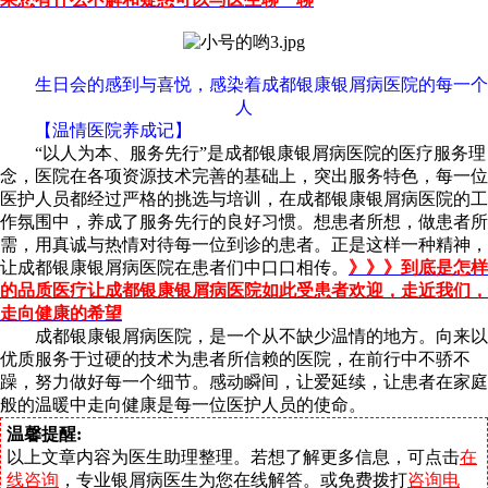
生日会的感到与喜悦，感染着成都银康银屑病医院的每一个
人
【温情医院养成记】
“以人为本、服务先行”是成都银康银屑病医院的医疗服务理
念，医院在各项资源技术完善的基础上，突出服务特色，每一位
医护人员都经过严格的挑选与培训，在成都银康银屑病医院的工
作氛围中，养成了服务先行的良好习惯。想患者所想，做患者所
需，用真诚与热情对待每一位到诊的患者。正是这样一种精神，
让成都银康银屑病医院在患者们中口口相传。
》》》到底是怎样
的品质医疗让成都银康银屑病医院如此受患者欢迎，走近我们，
走向健康的希望
成都银康银屑病医院，是一个从不缺少温情的地方。向来以
优质服务于过硬的技术为患者所信赖的医院，在前行中不骄不
躁，努力做好每一个细节。感动瞬间，让爱延续，让患者在家庭
般的温暖中走向健康是每一位医护人员的使命。
温馨提醒:
以上文章内容为医生助理整理。若想了解更多信息，可点击
在
线咨询
，专业银屑病医生为您在线解答。或免费拨打
咨询电