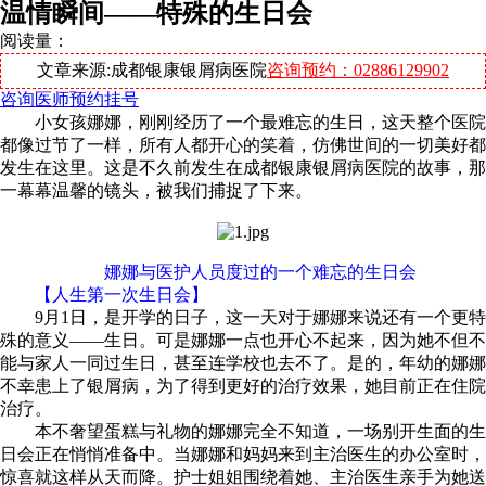
温情瞬间——特殊的生日会
阅读量：
文章来源:成都银康银屑病医院
咨询预约：02886129902
咨询医师
预约挂号
小女孩娜娜，刚刚经历了一个最难忘的生日，这天整个医院
都像过节了一样，所有人都开心的笑着，仿佛世间的一切美好都
发生在这里。这是不久前发生在成都银康银屑病医院的故事，那
一幕幕温馨的镜头，被我们捕捉了下来。
娜娜与医护人员度过的一个难忘的生日会
【人生第一次生日会】
9月1日，是开学的日子，这一天对于娜娜来说还有一个更特
殊的意义——生日。可是娜娜一点也开心不起来，因为她不但不
能与家人一同过生日，甚至连学校也去不了。是的，年幼的娜娜
不幸患上了银屑病，为了得到更好的治疗效果，她目前正在住院
治疗。
本不奢望蛋糕与礼物的娜娜完全不知道，一场别开生面的生
日会正在悄悄准备中。当娜娜和妈妈来到主治医生的办公室时，
惊喜就这样从天而降。护士姐姐围绕着她、主治医生亲手为她送