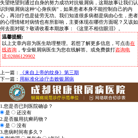
失望绝望到通过自身的努力成功对抗银屑病，这期故事让我们认
识到银屑病这种“心身疾病”，如果患者本身不能控制自己的内
心，再治疗也是徒劳无功。我们知道很多病都是病由心生，患者
的心理情绪对病情也有所影响，主要体现在哪些方面呢？又该如
何去面对呢？敬请收看本期故事：《这里不相信眼泪》。
温馨提醒:
以上文章内容为医生助理整理。若想了解更多信息，可点击
在
线咨询
，专业银屑病医生为您在线解答。或免费拨打
咨询电
话:02886129902
上一篇：
《来自上帝的纹身》第三期
下一篇：
用标准化诊疗击败银屑病
1.您是否已到医院确诊？
是
还没有
2.是否服用抗癣药物？
是
没有
3.患病时间有多久？