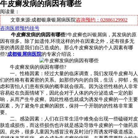
牛皮癣发病的病因有哪些
阅读量：
文章来源:成都银康银屑病医院
咨询预约：02886129902
咨询医师
预约挂号
牛皮癣发病的病因有哪些
?牛皮癣也叫银屑病，其发病的原
因有很多。除了如遗传,环境这样的外在因素之外，还有很多无
形的诱因是我们自己造成的。那么牛皮癣发病的个人因素有哪
些?
成都银屑病医院
的专家介绍说：
牛皮癣发病的病因有哪些?
一、性格因素：经过大量的临床调查，我们发现牛皮癣与人
们的性格有着紧密的关系。如那些内向的自我，生活，抑郁，焦
虑和害怕人们患有疾病的概率就会很高。因为这些性格的人非常
容易处在负面情绪下，因此会对于人体的内分泌造成一定的影
响，从而产生牛皮癣。因此性格也就成为诱发牛皮癣的一个主要
因素，为了避免牛皮癣的困扰，保持一个开朗的的性格非常重
要。
二、感染因素：人们在日常生活中难免会出现一些磕碰对皮
肤造成损伤，而这些损伤也许就是感染导致牛皮癣的一个做药原
因。此外，很多儿童因为感冒没有及时治疗而诱发呼吸道感染、