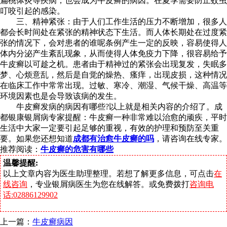
扁桃体炎等疾病，也会成为牛皮癣的病因。在夏季需要防止蚊虫
叮咬引起的感染。
三、精神紧张：由于人们工作生活的压力不断增加，很多人
都会长时间处在紧张的精神状态下生活。而人体长期处在过度紧
张的情况下，会对患者的谁呢条例产生一定的反映，容易使得人
体内分泌产生紊乱现象，从而使得人体免疫力下降，很容易给予
牛皮癣以可趁之机。患者由于精神过的紧张会出现复发，失眠多
梦、心烦意乱，然后是自觉的燥热、瘙痒，出现皮损，这种情况
在临床工作中常常出现。过敏、寒冷、潮湿、气候干燥、高温等
环境因素也是会导致该病的发生。
牛皮癣发病的病因有哪些?以上就是相关内容的介绍了。成
都银康银屑病专家提醒：牛皮癣一种非常难以治愈的顽疾，平时
生活中大家一定要引起足够的重视，有效的护理和预防至关重
要。如果您还想知道
成都有治愈牛皮癣的吗
，请咨询在线专家。
推荐阅读：
牛皮癣的危害有哪些
温馨提醒:
以上文章内容为医生助理整理。若想了解更多信息，可点击
在
线咨询
，专业银屑病医生为您在线解答。或免费拨打
咨询电
话:02886129902
上一篇：
牛皮癣病因