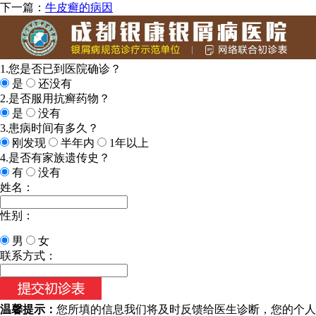
下一篇：
牛皮癣的病因
1.您是否已到医院确诊？
是
还没有
2.是否服用抗癣药物？
是
没有
3.患病时间有多久？
刚发现
半年内
1年以上
4.是否有家族遗传史？
有
没有
姓名：
性别：
男
女
联系方式：
温馨提示：
您所填的信息我们将及时反馈给医生诊断，您的个人