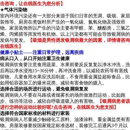
击咨询，让在线医生为您分析】
★
气体污染物
室内环境污染还有一大部分来源于我们日常的烹调、吸烟、家居
装饰等。厨房在煮饭时所产生的一氧化碳、氮氧化物及强致癌
物。家居装饰所以产生的污染主要有甲醛、苯、醚酯类，三氯乙
烯、丙烯腈等挥发性有机物。以上污染都有可能会导致银屑病的
发病与复发。
【吸烟是男性诱发银屑病最大的因素，详情请咨询
在线医生】
健康小贴士——注重日常护理，远离疾病
病从口入，从口开始注重卫生健康
银屑病饮食要注意食用蔬菜、水果前要反反复复以净水冲洗，洗
后再以净水浸泡15~30分钟，再冲洗食用，以减轻农药等有害残
留物。儿童食用水果应洗后削皮，不食用重金属盐超标食品，比
如用铅容器加工的爆米花类。减轻有害食物的摄入。
选择合适的场所进行运动，避免银屑病复发
银屑病病人不要在马路或者烟雾长的场所做激烈运动，比如跑
步、练功等活动，减轻自呼吸道吸入的有害物。
【银屑病患者该
进行怎样的运动比较好呢?点击咨询，在线医生为您支招】
选择符合国家标准的材料进行家装
银屑病病人尽量减少触碰化工原料、油漆涂料、重金属盐类有害
物。房屋装修要按国家规定标准选材，装修完工后通风3个月以