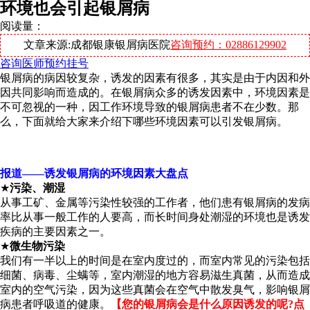
环境也会引起银屑病
阅读量：
文章来源:成都银康银屑病医院
咨询预约：02886129902
咨询医师
预约挂号
银屑病的病因较复杂，诱发的因素有很多，其实是由于内因和外
因共同影响而造成的。在银屑病众多的诱发因素中，环境因素是
不可忽视的一种，因工作环境导致的银屑病患者不在少数。那
么，下面就给大家来介绍下哪些环境因素可以引发银屑病。
报道——诱发银屑病的环境因素大盘点
★
污染、潮湿
从事工矿、金属等污染性较强的工作者，他们患有银屑病的发病
率比从事一般工作的人要高，而长时间身处潮湿的环境也是诱发
疾病的主要因素之一。
★
微生物污染
我们有一半以上的时间是在室内度过的，而室内常见的污染包括
细菌、病毒、尘螨等，室内潮湿的地方容易滋生真菌，从而造成
室内的空气污染，因为这些真菌会在空气中散发臭气，影响银屑
病患者呼吸道的健康。
【您的银屑病会是什么原因诱发的呢?点