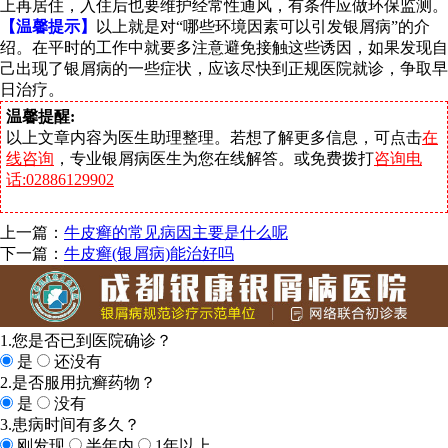
上再居住，入住后也要维护经常性通风，有条件应做环保监测。
【温馨提示】
以上就是对“哪些环境因素可以引发银屑病”的介
绍。在平时的工作中就要多注意避免接触这些诱因，如果发现自
己出现了银屑病的一些症状，应该尽快到正规医院就诊，争取早
日治疗。
温馨提醒:
以上文章内容为医生助理整理。若想了解更多信息，可点击
在
线咨询
，专业银屑病医生为您在线解答。或免费拨打
咨询电
话:02886129902
上一篇：
牛皮癣的常见病因主要是什么呢
下一篇：
牛皮癣(银屑病)能治好吗
1.您是否已到医院确诊？
是
还没有
2.是否服用抗癣药物？
是
没有
3.患病时间有多久？
刚发现
半年内
1年以上