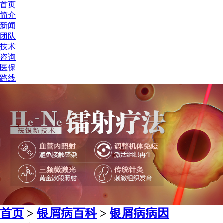
首页
简介
新闻
团队
技术
咨询
医保
路线
首页
>
银屑病百科
>
银屑病病因