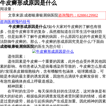
牛皮癣形成原因是什么
阅读量：
文章来源:成都银康银屑病医院
咨询预约：02886129902
咨询医师
预约挂号
牛皮癣形成原因是什么?
如今大家对牛皮癣的了解也有很
多，但是牛皮癣非常的复杂，虽然都知道在日常生活中做好防
范，但是如果不了解牛皮癣的病因，什么原因引起的牛皮癣是无
法防御牛皮癣的。那么，牛皮癣的形成原因究竟是什么?下面由
成都银康银屑病医院
的医生为您介绍：
遗传因素：
遗传因素是牛皮癣一个重要的因素，此外也会受外界其他因
素的影响。有些患者认为是病毒感染所导致的，牛皮癣怎么形成
的?发现表皮棘细胞核内，含有嗜酸性包涵体，链球菌感染，可
能是本病的最主要的诱发因素，因急性点滴状牛皮癣发疹前，常
有急性扁桃体炎或上呼吸道感染。
精神因素：
在平时的生活中，每天保持良好的生活状态，这对身体是有
很大的好处的，根据临床的调查发现患者受到紧张的情绪，或者
是过度的疲劳，就会引起疾病的产生或是加重。因此精神的因素