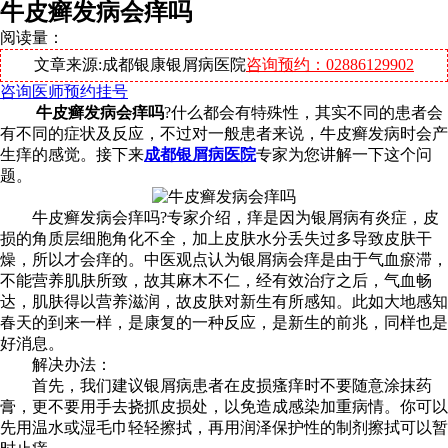
牛皮癣发病会痒吗
阅读量：
文章来源:成都银康银屑病医院
咨询预约：02886129902
咨询医师
预约挂号
牛皮癣发病会痒吗
?什么都会有特殊性，其实不同的患者会
有不同的症状及反应，不过对一般患者来说，牛皮癣发病时会产
生痒的感觉。接下来
成都银屑病医院
专家为您讲解一下这个问
题。
牛皮癣发病会痒吗?专家介绍，痒是因为银屑病有炎症，皮
损的角质层细胞角化不全，加上皮肤水分丢失过多导致皮肤干
燥，所以才会痒的。中医观点认为银屑病会痒是由于气血瘀滞，
不能营养肌肤所致，故其麻木不仁，经有效治疗之后，气血畅
达，肌肤得以营养滋润，故皮肤对新生有所感知。此如大地感知
春天的到来一样，是康复的一种反应，是新生的前兆，同样也是
好消息。
解决办法：
首先，我们建议银屑病患者在皮损瘙痒时不要随意涂抹药
膏，更不要用手去挠抓皮损处，以免造成感染加重病情。你可以
先用温水或湿毛巾轻轻擦拭，再用润泽保护性的制剂擦拭可以暂