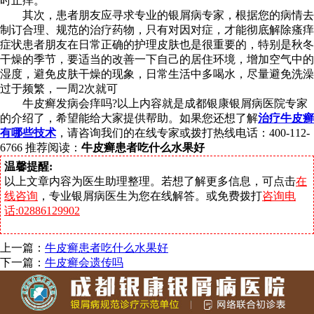
时止痒。
其次，患者朋友应寻求专业的银屑病专家，根据您的病情去
制订合理、规范的治疗药物，只有对因对症，才能彻底解除瘙痒
症状患者朋友在日常正确的护理皮肤也是很重要的，特别是秋冬
干燥的季节，要适当的改善一下自己的居住环境，增加空气中的
湿度，避免皮肤干燥的现象，日常生活中多喝水，尽量避免洗澡
过于频繁，一周2次就可
牛皮癣发病会痒吗?以上内容就是成都银康银屑病医院专家
的介绍了，希望能给大家提供帮助。如果您还想了解
治疗牛皮癣
有哪些技术
，请咨询我们的在线专家或拨打热线电话：400-112-
6766 推荐阅读：
牛皮癣患者吃什么水果好
温馨提醒:
以上文章内容为医生助理整理。若想了解更多信息，可点击
在
线咨询
，专业银屑病医生为您在线解答。或免费拨打
咨询电
话:02886129902
上一篇：
牛皮癣患者吃什么水果好
下一篇：
牛皮癣会遗传吗