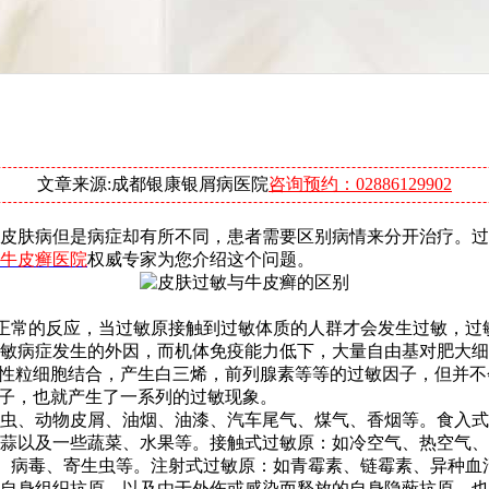
文章来源:成都银康银屑病医院
咨询预约：02886129902
皮肤病但是病症却有所不同，患者需要区别病情来分开治疗。过
牛皮癣医院
权威专家为您介绍这个问题。
不正常的反应，当过敏原接触到过敏体质的人群才会发生过敏，
敏病症发生的外因，而机体免疫能力低下，大量自由基对肥大细
碱性粒细胞结合，产生白三烯，前列腺素等等的过敏因子，但并不
因子，也就产生了一系列的过敏现象。
虫、动物皮屑、油烟、油漆、汽车尾气、煤气、香烟等。食入式
蒜以及一些蔬菜、水果等。接触式过敏原：如冷空气、热空气、
菌、病毒、寄生虫等。注射式过敏原：如青霉素、链霉素、异种
自身组织抗原，以及由于外伤或感染而释放的自身隐蔽抗原，也