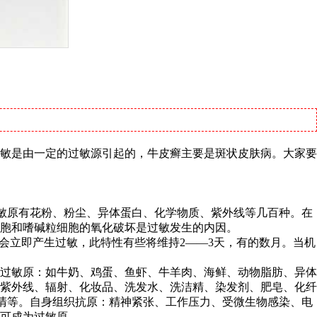
敏是由一定的过敏源引起的，牛皮癣主要是斑状皮肤病。大家要
过敏原有花粉、粉尘、异体蛋白、化学物质、紫外线等几百种。在
胞和嗜碱粒细胞的氧化破坏是过敏发生的内因。
会立即产生过敏，此特性有些将维持2——3天，有的数月。当机
过敏原：如牛奶、鸡蛋、鱼虾、牛羊肉、海鲜、动物脂肪、异体
紫外线、辐射、化妆品、洗发水、洗洁精、染发剂、肥皂、化纤
血清等。自身组织抗原：精神紧张、工作压力、受微生物感染、电
可成为过敏原。