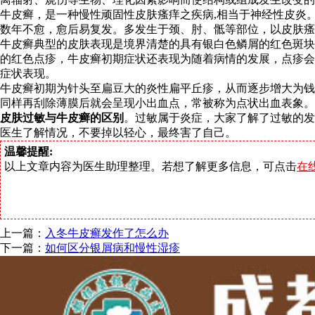
牛皮癣，是一种慢性顽固性皮肤瘙痒之疾病,相当于神经性皮炎
数年不愈，愈后易复发。多发生于颈、肘、骶等部位，以皮肤瘙
牛皮癣典型的皮肤表现是境界清楚的具有银白色鳞屑的红色斑块
的红色点疹，牛皮癣初期症状还表现为随着病情的发展，点疹会
症状表现。
牛皮癣初期为针头至扁豆大的炎性扁平丘疹，从而逐步增大为钱
同样再刮除薄膜后就会呈现小出血点，常被称为点状出血表象。
皮肤过敏与牛皮癣的区别
。过敏属于炎症，大家了解了过敏的发
医生了解情况，不要掉以轻心，最终害了自己。
温馨提醒:
以上文章内容为医生助理整理。若想了解更多信息，可点击
在
上一篇：
入冬牛皮癣发作了怎么办
下一篇：
如何区分银屑病和慢性湿疹