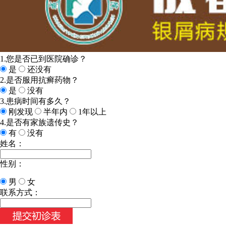
1.您是否已到医院确诊？
是
还没有
2.是否服用抗癣药物？
是
没有
3.患病时间有多久？
刚发现
半年内
1年以上
4.是否有家族遗传史？
有
没有
姓名：
性别：
男
女
联系方式：