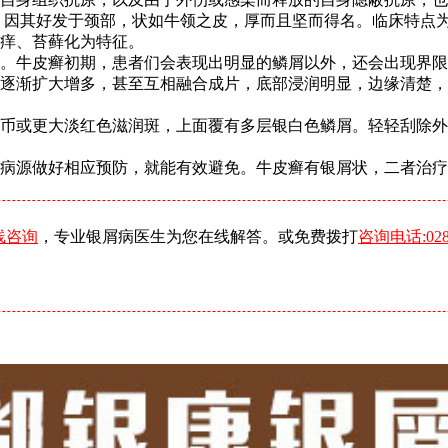
。因其好发于颈部，状如牛领之皮，厚而且坚而得名。临床特点
痒、苔藓化为特征。
。牛皮癣初期，患者们会表现出明显的鳞屑以外，还会出现界限
逐渐扩大增多，甚至互相融合成片，底部浸润明显，边缘清楚，
币或更大淡红色滋润斑，上面覆有多层银白色鳞屑。轻轻刮除外
病源做好相应预防，就能有效避免。牛皮癣有银屑状，二者治疗
线咨询
，专业银屑病医生为您在线解答。或免费拨打
咨询电话:0288