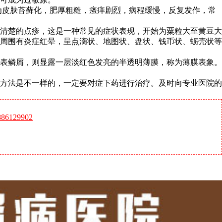
为皮肤苔藓化，肥厚粗糙，瘙痒剧烈，病程缓慢，反复发作，常
清楚的点疹，这是一种常见的症状表现，开始为粟粒大至黄豆大
周围有炎症红晕，呈点滴状、地图状、盘状、钱币状、蛎壳状等
表鳞屑，则显露一层淡红色发亮的半透明薄膜，称为薄膜表象。
方法是不一样的，一定要对症下药进行治疗。及时向专业医院的
6129902