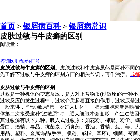
首页
>
银屑病百科
>
银屑病常识
皮肤过敏与牛皮癣的区别
阅读量：
咨询医师
预约挂号
皮肤过敏与牛皮癣的区别
。皮肤过敏和牛皮癣虽然是两种不同的
先了解下过敏与牛皮癣的区别方面的相关常识，再作治疗。
成都
皮肤过敏与牛皮癣的区别
过敏是一种机体的变态反应，是人对正常物质(过敏原)的一种
过敏反应的发生过程中，过敏介质起着直接的作用，过敏原是过
一般来讲，当“过敏原”第一次进入机体时，肥大细胞或者是嗜
体第二次接受这种“过敏原”时，肥大细胞才会变形，产生过敏
其过敏源有以下几种。吸入式过敏原：如花粉、柳絮、粉尘、螨
蛋白、酒精、毒品、抗菌素、消炎药、香油、香精、葱、姜、大
用品、塑料、金属饰品(手表、项链、戒指、耳环)、细菌、霉
离辐射、烧伤等生物、理化因素影响而使结构或组成发生改变的