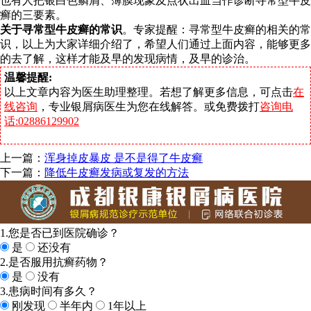
也有人把银白色鳞屑、薄膜现象及点状出血当作诊断寻常型牛皮
癣的三要素。
关于寻常型牛皮癣的常识
。专家提醒：寻常型牛皮癣的相关的常
识，以上为大家详细介绍了，希望人们通过上面内容，能够更多
的去了解，这样才能及早的发现病情，及早的诊治。
温馨提醒:
以上文章内容为医生助理整理。若想了解更多信息，可点击
在
线咨询
，专业银屑病医生为您在线解答。或免费拨打
咨询电
话:02886129902
上一篇：
浑身掉皮暴皮 是不是得了牛皮癣
下一篇：
降低牛皮癣发病或复发的方法
1.您是否已到医院确诊？
是
还没有
2.是否服用抗癣药物？
是
没有
3.患病时间有多久？
刚发现
半年内
1年以上