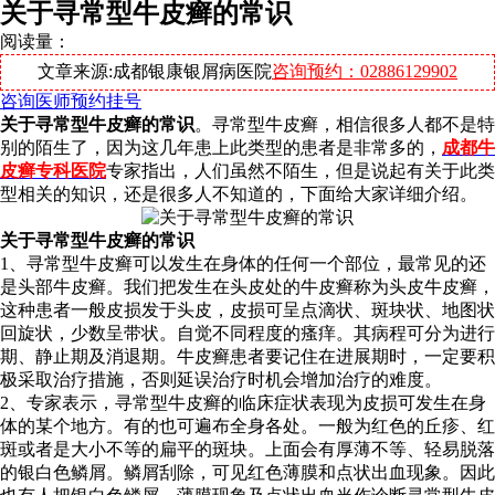
关于寻常型牛皮癣的常识
阅读量：
文章来源:成都银康银屑病医院
咨询预约：02886129902
咨询医师
预约挂号
关于寻常型牛皮癣的常识
。寻常型牛皮癣，相信很多人都不是特
别的陌生了，因为这几年患上此类型的患者是非常多的，
成都牛
皮癣专科医院
专家指出，人们虽然不陌生，但是说起有关于此类
型相关的知识，还是很多人不知道的，下面给大家详细介绍。
关于寻常型牛皮癣的常识
1、寻常型牛皮癣可以发生在身体的任何一个部位，最常见的还
是头部牛皮癣。我们把发生在头皮处的牛皮癣称为头皮牛皮癣，
这种患者一般皮损发于头皮，皮损可呈点滴状、斑块状、地图状
回旋状，少数呈带状。自觉不同程度的瘙痒。其病程可分为进行
期、静止期及消退期。牛皮癣患者要记住在进展期时，一定要积
极采取治疗措施，否则延误治疗时机会增加治疗的难度。
2、专家表示，寻常型牛皮癣的临床症状表现为皮损可发生在身
体的某个地方。有的也可遍布全身各处。一般为红色的丘疹、红
斑或者是大小不等的扁平的斑块。上面会有厚薄不等、轻易脱落
的银白色鳞屑。鳞屑刮除，可见红色薄膜和点状出血现象。因此