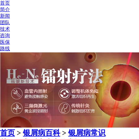
首页
简介
新闻
团队
技术
咨询
医保
路线
首页
>
银屑病百科
>
银屑病常识