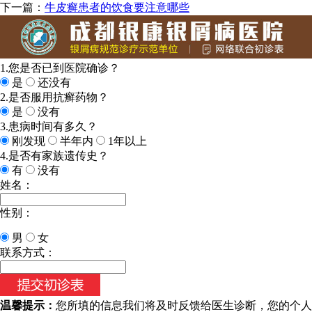
下一篇：
牛皮癣患者的饮食要注意哪些
1.您是否已到医院确诊？
是
还没有
2.是否服用抗癣药物？
是
没有
3.患病时间有多久？
刚发现
半年内
1年以上
4.是否有家族遗传史？
有
没有
姓名：
性别：
男
女
联系方式：
温馨提示：
您所填的信息我们将及时反馈给医生诊断，您的个人