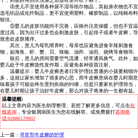
干，则较好用热水洗涤之后放在室外吹干晒干。
④患儿不宜使用各种尿不湿等纸巾物品，其贴身衣物也不宜
选毛织品或化纤制品，更不宜使用塑料、橡胶制品，以纯棉布料
较佳。
⑤婴儿的皮肤功能尚不完善，应格外注意保暖，但也不宜温
度过高，因为出汗过多也会刺激皮肤，引起痱子或者牛皮癣，导
致患处皮肤瘙痒。
其次，患儿为母乳喂养时，母亲也应避免进食辛辣刺激食
物，如海鱼、虾、蟹、贝、辣椒、油炸、油煎、烧烤等食物等;
较后，患儿的房间需要空气流通，经常通风换气。此外，如
婴儿处于牛皮癣急性发作期，应避免各种疫苗注射。
温馨提示：婴儿牛皮癣患者日常护理比普通的小孩要精细许
多，这就让家长增加了很多的心思，而牛皮癣患病在婴儿时期意
味着孩子可能会终生受到疾病的纠缠，但是只要家长护理得当，
在婴儿时期让孩子治好牛皮癣，那么对孩子将来的一生都有益。
温馨提醒:
以上文章内容为医生助理整理。若想了解更多信息，可点击
在
线咨询
，专业银屑病医生为您在线解答。或免费拨打
咨询电
话:02886129902
上一篇：
寻常型牛皮癣的护理