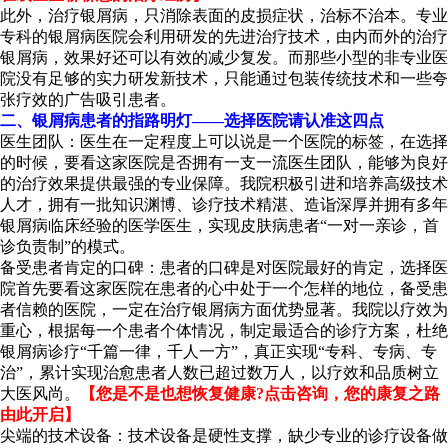
此外，治疗银屑病，只消除表面的皮损症状，治标不治本。专业
专科的银屑病医院会利用研发的先进治疗技术，由内而外的治疗
银屑病，效果好还可以有效的减少复发。而那些小型的非专业医
院没有足够的实力研发新技术，只能通过包装传统技术和一些夸
张疗效的广告吸引患者。
二、银屑病患者的指路明灯——选择医院请认准这四点
医生团队：医生在一定程度上可以说是一个医院的标签，在选择
的时候，要看这家医院是否拥有一支一流医生团队，能够为良好
的治疗效果提供最强的专业保障。我院积极引进和培养高级技术
人才，拥有一批知识渊博、诊疗技术精湛、造诣深厚并拥有多年
银屑病临床经验的医学医生，实现皮肤病患者“一对一亲诊，首
诊负责制”的模式。
备受患者肯定的口碑：患者的口碑是对医院最好的肯定，选择医
院首先要看这家医院在患者的心中处于一个怎样的地位，备受患
者信赖的医院，一定在治疗银屑病方面优势显著。我院以疗效为
重心，根据每一个患者个体情况，制定最适合的诊疗方案，杜绝
银屑病诊疗“千篇一律，千人一方”，真正实现“专科、专病、专
治”，累计实现治愈患者人数已超过数万人，以疗效和品质树立
大医风尚。
【您是不是也想恢复健康?点击咨询，您的康复之路
由此开启】
尖端的技术设备：技术设备是硬性支撑，缺少专业的诊疗设备做