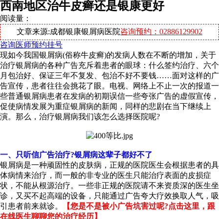
西南地区治牛皮癣还是银康更好
阅读量：
文章来源:成都银康银屑病医院
咨询预约：02886129902
咨询医师
预约挂号
现如今我国银屑病(俗称牛皮癣)的发病人数在不断的增加，关于
治疗银屑病的各种广告充斥着患者的眼球：什么签约治疗、六个
月包治好、保证三年不复发、包治不好不要钱……面对这样的广
告宣传，患者往往会挑花了眼。电视、网络上不止一次的报道一
些普通银屑病患者在发病的初期误信一些夸张广告的虚假宣传，
促使病情发展为重症银屑病的新闻，同样的悲剧在当下继续上
演。那么，治疗银屑病我们该怎么选择医院呢?
一、只听信广告治疗?银屑病这辈子都好不了
银屑病是一种顽固性的皮肤病，正规的医院医生会根据患者的具
体病情来治疗，而一般的非专业的医生只能治疗表面的皮损症
状，不能从根源治疗。一些非正规的医院请不来资质深的医生坐
诊，又买不起高端的设备，只能通过广告夸大疗效换取人气，吸
引患者前来就诊。
【您是不是被小广告坑害过呢?点击这里，跟
在线医生聊聊您的治疗经历】