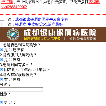
线咨询
，专业银屑病医生为您在线解答。或免费拨打
咨询电
话:02886129902
上一篇：
成都银康银屑病医院牛皮癣专科
下一篇：
银屑病(牛皮癣)怎么治疗最好
1.您是否已到医院确诊？
是
还没有
2.是否服用抗癣药物？
是
没有
3.患病时间有多久？
刚发现
半年内
1年以上
4.是否有家族遗传史？
有
没有
姓名：
性别：
男
女