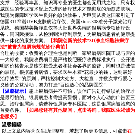
支撑，经验再丰富、知识再专业的医生都会无用武之地，只有权
威医生的专业技术配上先进的诊疗技术才能彻底的治愈皮肤病。
我院为保障医学医生良好的诊治效果，斥巨资从发达国家引进了
德国311窄谱UVB皮肤病治疗仪、美国xtrac-308准分子激光治疗
系统、德国赫美斯净血仪等大批世界尖端的银屑病专项诊疗设
备，同国际接轨，从检测到治疗到康复，为银屑病患者的健康提
供一体化的康复方案。
【我院创新的技术“3D净血细胞祛癣疗
法”被誉为银屑病规范诊疗典范】
合理的收费：收费的合理性也是判断一家银屑病医院正规与否的
一大标准。我院收费项目是严格按照医疗收费标准执行，公开透
明的价格告示是该院接受患者和社会各界的监督，同时也是诚信
的展现。根据患者病情，要求医生本着“花最少的钱，达到最好
治疗效果”的原则，严格控制大处方、大检查，并数次举行爱心
义诊的公益活动，努力打造“百姓放心的品牌医院”。
【温馨提示】
患上银屑病并不可怕，误信广告进行错误的治疗才
是最可怕的。银屑病患者需提高警惕，面对令人心动的广告要三
思。治疗银屑病，请选择银屑病专科医院，这是银屑病被治愈的
首要条件。
【如果您还有其他疑问，点击咨询，我院医生竭诚为
您服务】
温馨提醒:
以上文章内容为医生助理整理。若想了解更多信息，可点击
在