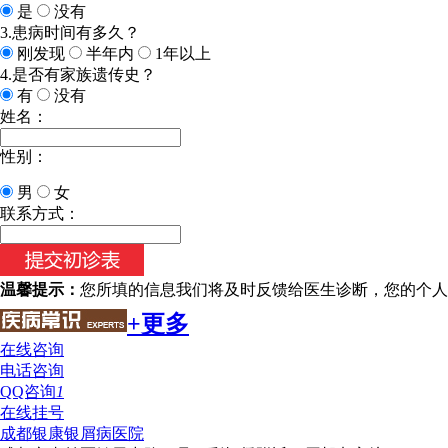
是
没有
3.患病时间有多久？
刚发现
半年内
1年以上
4.是否有家族遗传史？
有
没有
姓名：
性别：
男
女
联系方式：
温馨提示：
您所填的信息我们将及时反馈给医生诊断，您的个人
+更多
在线咨询
电话咨询
QQ咨询
1
在线挂号
成都银康银屑病医院