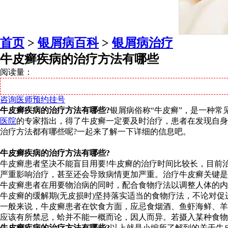
首页
>
银屑病百科
>
银屑病治疗
牛皮癣疾病的治疗方法有哪些
阅读量：
咨询医师
预约挂号
牛皮癣疾病的治疗方法有哪些?
银屑病俗称“牛皮癣”，是一种
医院
的专家指出，得了牛皮癣一定要及时治疗，患者在发现自身
治疗方法都有哪些呢?一起来了解一下详细的信息吧。
牛皮癣疾病的治疗方法有哪些?
牛皮癣患者坚决不能盲目用要!牛皮癣的治疗时间比较长，目前
严重影响治疗，甚至还会导致病情更加严重。治疗牛皮癣关键是
牛皮癣患者在用要物治病的同时，配合食物疗法以调整人体的内
牛皮癣的缓解期(无皮损时)坚持落实适当的食物疗法，不论对
一般来说，牛皮癣患者在饮食方面，应忌食烟酒、鱼虾海鲜、羊
应该有所禁忌，蛤并不能一概而论，因人而异。若摄入某种食物
牛皮癣疾病的治疗方法有哪些?
以上就是小编所了解到的关于牛