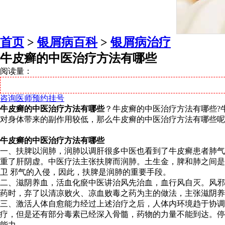
首页
>
银屑病百科
>
银屑病治疗
牛皮癣的中医治疗方法有哪些
阅读量：
咨询医师
预约挂号
牛皮癣的中医治疗方法有哪些
？牛皮癣的中医治疗方法有哪些?
对身体带来的副作用较低，那么牛皮癣的中医治疗方法有哪些呢
牛皮癣的中医治疗方法有哪些
一、扶脾以润肺，润肺以调肝很多中医也看到了牛皮癣患者肺气
重了肝阴虚。中医疗法主张扶脾而润肺。土生金，脾和肺之间是
卫 邪气的入侵，因此，扶脾是润肺的重要手段。
二、滋阴养血，活血化瘀中医讲治风先治血，血行风自灭。风邪
药时，弃了以清凉败火、凉血败毒之药为主的做法，主张滋阴养
三、激活人体自愈能力经过上述治疗之后，人体内环境趋于协调
疗，但是还有部分毒素已经深入骨髓，药物的力量不能到达。停
能力。