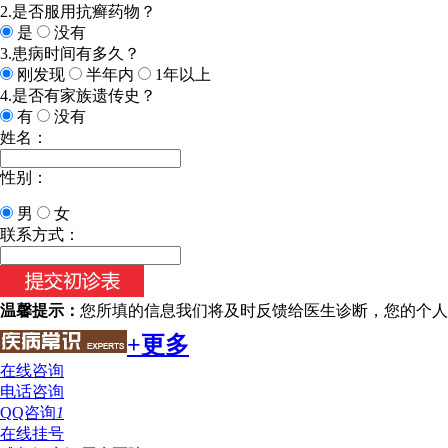
2.是否服用抗癣药物？
是
没有
3.患病时间有多久？
刚发现
半年内
1年以上
4.是否有家族遗传史？
有
没有
姓名：
性别：
男
女
联系方式：
温馨提示：
您所填的信息我们将及时反馈给医生诊断，您的个人
+更多
在线咨询
电话咨询
QQ咨询
1
在线挂号