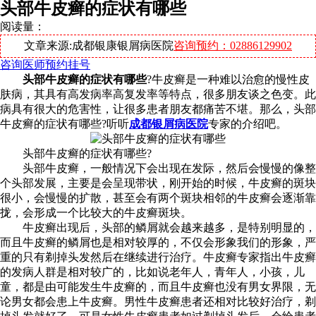
头部牛皮癣的症状有哪些
阅读量：
文章来源:成都银康银屑病医院
咨询预约：02886129902
咨询医师
预约挂号
头部牛皮癣的症状有哪些
?牛皮癣是一种难以治愈的慢性皮
肤病，其具有高发病率高复发率等特点，很多朋友谈之色变。此
病具有很大的危害性，让很多患者朋友都痛苦不堪。那么，头部
牛皮癣的症状有哪些?听听
成都银屑病医院
专家的介绍吧。
头部牛皮癣的症状有哪些?
头部牛皮癣，一般情况下会出现在发际，然后会慢慢的像整
个头部发展，主要是会呈现带状，刚开始的时候，牛皮癣的斑块
很小，会慢慢的扩散，甚至会有两个斑块相邻的牛皮癣会逐渐靠
拢，会形成一个比较大的牛皮癣斑块。
牛皮癣出现后，头部的鳞屑就会越来越多，是特别明显的，
而且牛皮癣的鳞屑也是相对较厚的，不仅会形象我们的形象，严
重的只有剃掉头发然后在继续进行治疗。牛皮癣专家指出牛皮癣
的发病人群是相对较广的，比如说老年人，青年人，小孩，儿
童，都是由可能发生牛皮癣的，而且牛皮癣也没有男女界限，无
论男女都会患上牛皮癣。男性牛皮癣患者还相对比较好治疗，剃