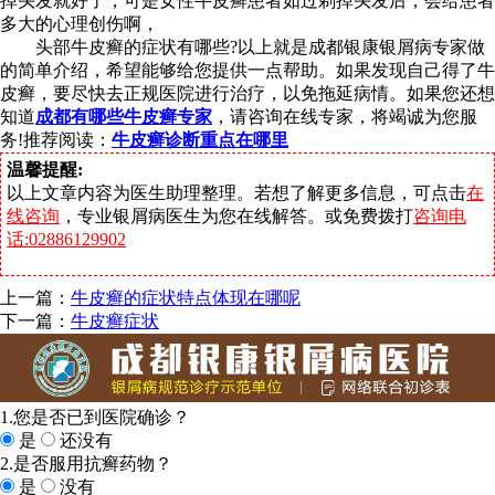
掉头发就好了，可是女性牛皮癣患者如过剃掉头发后，会给患者
多大的心理创伤啊，
头部牛皮癣的症状有哪些?以上就是成都银康银屑病专家做
的简单介绍，希望能够给您提供一点帮助。如果发现自己得了牛
皮癣，要尽快去正规医院进行治疗，以免拖延病情。如果您还想
知道
成都有哪些牛皮癣专家
，请咨询在线专家，将竭诚为您服
务!推荐阅读：
牛皮癣诊断重点在哪里
温馨提醒:
以上文章内容为医生助理整理。若想了解更多信息，可点击
在
线咨询
，专业银屑病医生为您在线解答。或免费拨打
咨询电
话:02886129902
上一篇：
牛皮癣的症状特点体现在哪呢
下一篇：
牛皮癣症状
1.您是否已到医院确诊？
是
还没有
2.是否服用抗癣药物？
是
没有