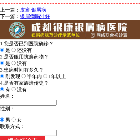
上一篇：
皮癣 银屑病
下一篇：
银屑病喝汁好
1.您是否已到医院确诊？
是
还没有
2.是否服用抗癣药物？
是
没有
3.患病时间有多久？
刚发现
半年内
1年以上
4.是否有家族遗传史？
有
没有
姓名：
性别：
男
女
联系方式：