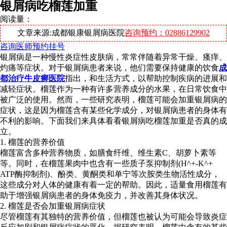
银屑病吃榴莲加重
阅读量：
文章来源:成都银康银屑病医院
咨询预约：02886129902
咨询医师
预约挂号
银屑病是一种慢性炎症性皮肤病，常常伴随着异常干燥、瘙痒、
灼痛等症状。对于银屑病患者来说，他们需要保持健康的饮食
成
都治疗牛皮癣医院
指出，和生活方式，以帮助控制疾病的进展和
减轻症状。榴莲作为一种有许多营养成分的水果，在日常饮食中
被广泛的使用。然而，一些研究表明，榴莲可能会加重银屑病的
症状，这是因为榴莲含有某些化学成分，对银屑病患者的身体有
不利的影响。下面我们来具体看看银屑病吃榴莲加重是否真的成
立。
1. 榴莲的营养价值
榴莲富含多种营养物质，如膳食纤维、维生素C、胡萝卜素等
等。同时，在榴莲果肉中也含有一些质子泵抑制剂(H^+-K^+
ATP酶抑制剂)、酚类、黄酮类和单宁等次胺类生物活性成分，
这些成分对人体的健康有着一定的帮助。因此，适量食用榴莲有
助于增强银屑病患者的身体免疫力，并改善其身体状况。
2. 榴莲是否会加重银屑病症状
尽管榴莲有其独特的营养价值，但榴莲也被认为可能会导致炎症