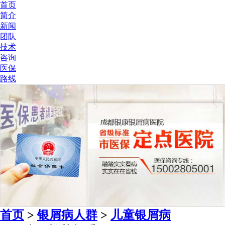
首页
简介
新闻
团队
技术
咨询
医保
路线
首页
>
银屑病人群
>
儿童银屑病