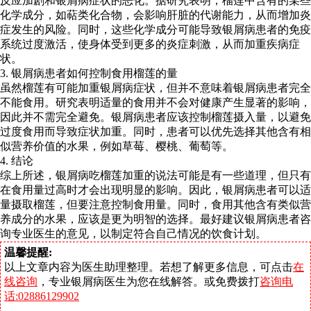
反应加剧和银屑病症状的恶化。据研究表明，榴莲中含有的某些
化学成分，如萜类化合物，会影响肝脏的代谢能力，从而增加炎
症发生的风险。同时，这些化学成分可能导致银屑病患者的免疫
系统过度激活，使身体受到更多的炎症刺激，从而加重疾病症
状。
3. 银屑病患者如何控制食用榴莲的量
虽然榴莲有可能加重银屑病症状，但并不意味着银屑病患者完全
不能食用。研究表明适量的食用并不会对健康产生显著的影响，
因此并不需完全避免。银屑病患者应该控制榴莲摄入量，以避免
过度食用而导致症状加重。同时，患者可以优先选择其他含有相
似营养价值的水果，例如草莓、樱桃、葡萄等。
4. 结论
综上所述，银屑病吃榴莲加重的说法可能是有一些道理，但只有
在食用量过高时才会出现明显的影响。因此，银屑病患者可以适
量摄取榴莲，但要注意控制食用量。同时，食用其他含有类似营
养成分的水果，应该是更为明智的选择。最好建议银屑病患者咨
询专业医生的意见，以制定符合自己情况的饮食计划。
温馨提醒:
以上文章内容为医生助理整理。若想了解更多信息，可点击
在
线咨询
，专业银屑病医生为您在线解答。或免费拨打
咨询电
话:02886129902