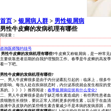
首页
>
银屑病人群
>
男性银屑病
男性牛皮癣的发病机理有哪些
阅读量：
咨询医师
预约挂号
男性牛皮癣的发病机理有哪些?
牛皮癣又称银屑病，是一种常见
主要依靠患者后期的自我护理预防工作。春季是牛皮癣的高发季
看一下吧。
男性牛皮癣的发病机理有哪些?
一、男人牛皮癣很多是由于内分泌紊乱引起的：临床上，很多牛
的影响。每当人处在疾病状态时，内分泌系统就会发生相应的变
系的。》》》》推荐阅读：
春季银屑病症状有什么变化?
二、男人牛皮癣很多是由于缺乏维生素造成的：有些男性患者血
质细胞生长很快，要比正常人消耗更多的维生素，以至于在血清
血液中及皮肤内的某些维生素含量减少不是本病的发病原因，而
男性牛皮癣的发病机理有哪些?
以上的这些信息就是小编从成都