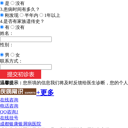
是
没有
3.患病时间有多久？
刚发现
半年内
1年以上
4.是否有家族遗传史？
有
没有
姓名：
性别：
男
女
联系方式：
温馨提示：
您所填的信息我们将及时反馈给医生诊断，您的个人
+更多
在线咨询
电话咨询
QQ咨询
1
在线挂号
成都银康银屑病医院