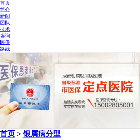
首页
简介
新闻
团队
技术
咨询
医保
路线
首页
>
银屑病分型